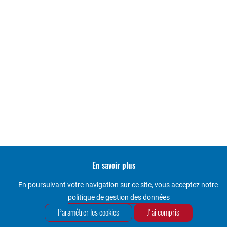
En savoir plus
Accueil
En poursuivant votre navigation sur ce site, vous acceptez notre
politique de gestion des données
CGV
Paramétrer les cookies
Mentions légales
J'ai compris